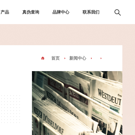
司产品
真伪查询
品牌中心
联系我们
首页
新闻中心