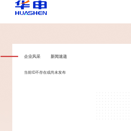
企业风采
新闻速递
当前ID不存在或尚未发布